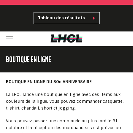
Tableau des résultats
BOUTIQUE EN LIGNE
BOUTIQUE EN LIGNE DU 30e ANNIVERSAIRE
La LHCL lance une boutique en ligne avec des items aux
couleurs de la ligue. Vous pouvez commander casquette,
t-shirt, chandail, short et jogging.
Vous pouvez passer une commande au plus tard le 31
octobre et la réception des marchandises est prévue au