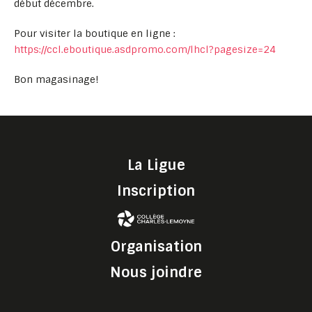
début décembre.
Pour visiter la boutique en ligne :
https://ccl.eboutique.asdpromo.com/lhcl?pagesize=24
Bon magasinage!
La Ligue
Inscription
Organisation
Nous joindre